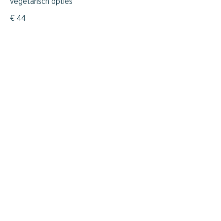
vegetarisch opties
€ 44