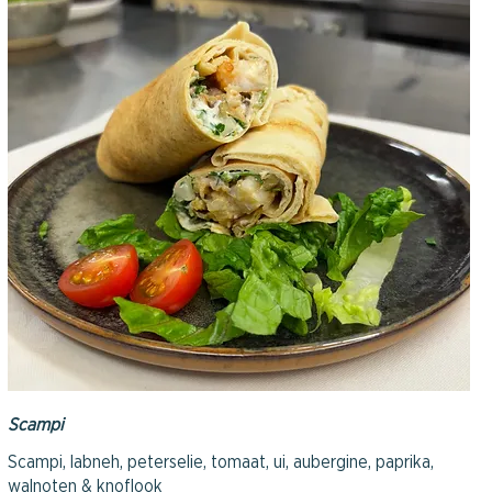
Scampi
Scampi, labneh, peterselie, tomaat, ui, aubergine, paprika,
walnoten & knoflook